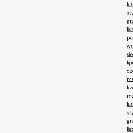
lu
st
gr
li
pa
wr
si
li
cz
ma
kw
ma
lu
st
gr
li