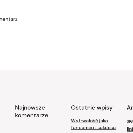
mentarz.
Najnowsze
Ostatnie wpisy
A
komentarze
Wytrwałość jako
si
fundament sukcesu
li