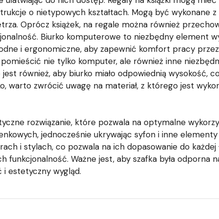
ułatwiając do nich dostęp. Regały na książki mogą mieć r
rukcje o nietypowych kształtach. Mogą być wykonane z d
trza. Oprócz książek, na regale można również przechow
kcjonalność. Biurko komputerowe to niezbędny element 
dne i ergonomiczne, aby zapewnić komfort pracy przez
omieścić nie tylko komputer, ale również inne niezbędne 
est również, aby biurko miało odpowiednią wysokość, co
, warto zwrócić uwagę na materiał, z którego jest wykona
yczne rozwiązanie, które pozwala na optymalne wykorzys
kowych, jednocześnie ukrywając syfon i inne elementy ins
ch i stylach, co pozwala na ich dopasowanie do każdej
a ich funkcjonalność. Ważne jest, aby szafka była odporna 
 i estetyczny wygląd.