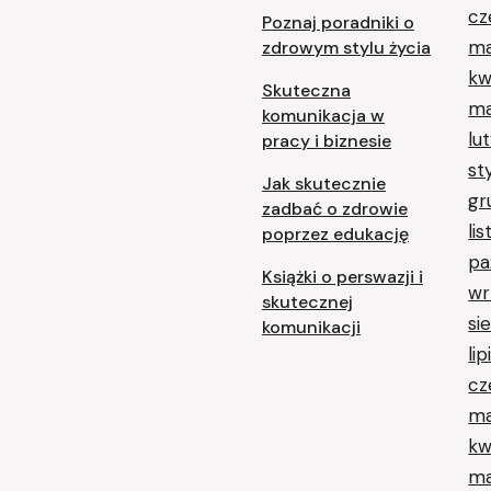
cz
Poznaj poradniki o
ma
zdrowym stylu życia
kw
Skuteczna
ma
komunikacja w
lu
pracy i biznesie
st
Jak skutecznie
gr
zadbać o zdrowie
li
poprzez edukację
pa
Książki o perswazji i
wr
skutecznej
si
komunikacji
li
cz
ma
kw
ma