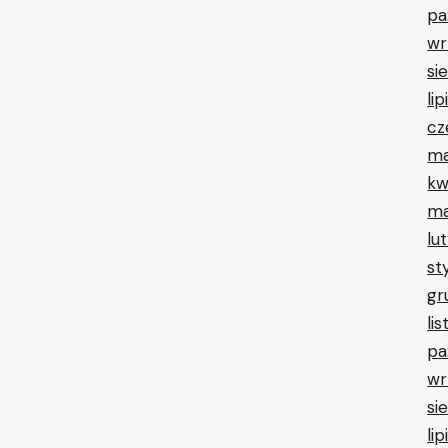
pa
wr
si
li
cz
ma
kw
ma
lu
st
gr
li
pa
wr
si
li