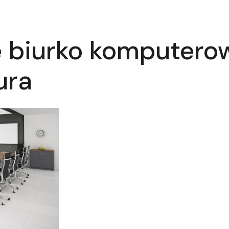
 biurko komputero
ura