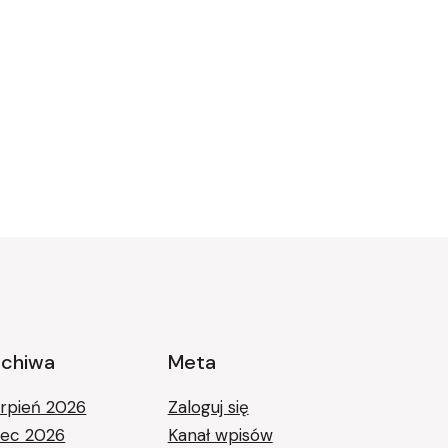
rchiwa
Meta
erpień 2026
Zaloguj się
piec 2026
Kanał wpisów