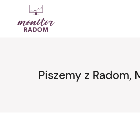
Przejdź
do
treści
Piszemy z Radom, 