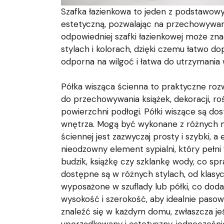
Szafka łazienkowa to jeden z podstawowyc
estetyczną, pozwalając na przechowywanie
odpowiedniej szafki łazienkowej może zna
stylach i kolorach, dzięki czemu łatwo do
odporna na wilgoć i łatwa do utrzymania w
Półka wisząca ścienna to praktyczne rozw
do przechowywania książek, dekoracji, ro
powierzchni podłogi. Półki wiszące są do
wnętrza. Mogą być wykonane z różnych mat
ściennej jest zazwyczaj prosty i szybki,
nieodzowny element sypialni, który pełni 
budzik, książkę czy szklankę wody, co sp
dostępne są w różnych stylach, od klasy
wyposażone w szuflady lub półki, co doda
wysokość i szerokość, aby idealnie pasował
znaleźć się w każdym domu, zwłaszcza jeś