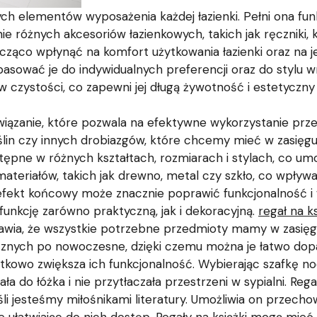
h elementów wyposażenia każdej łazienki. Pełni ona funkc
 różnych akcesoriów łazienkowych, takich jak ręczniki, 
cząco wpłynąć na komfort użytkowania łazienki oraz na j
pasować je do indywidualnych preferencji oraz do stylu wn
 czystości, co zapewni jej długą żywotność i estetyczny 
iązanie, które pozwala na efektywne wykorzystanie przest
ślin czy innych drobiazgów, które chcemy mieć w zasięgu
stępne w różnych kształtach, rozmiarach i stylach, co u
eriałów, takich jak drewno, metal czy szkło, co wpływa 
 a efekt końcowy może znacznie poprawić funkcjonalność 
funkcję zarówno praktyczną, jak i dekoracyjną.
regał na ks
rawia, że wszystkie potrzebne przedmioty mamy w zasięgu 
cznych po nowoczesne, dzięki czemu można je łatwo dop
tkowo zwiększa ich funkcjonalność. Wybierając szafkę no
a do łóżka i nie przytłaczała przestrzeni w sypialni. Rega
li jesteśmy miłośnikami literatury. Umożliwia on przech