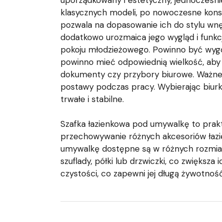
uporządkowany i estetyczny, jednocześnie 
klasycznych modeli, po nowoczesne konst
pozwala na dopasowanie ich do stylu wnę
dodatkowo urozmaica jego wygląd i fun
pokoju młodzieżowego. Powinno być wygo
powinno mieć odpowiednią wielkość, aby p
dokumenty czy przybory biurowe. Ważne j
postawy podczas pracy. Wybierając biurko
trwałe i stabilne.
Szafka łazienkowa pod umywalkę to prakt
przechowywanie różnych akcesoriów łazien
umywalkę dostępne są w różnych rozmiara
szuflady, półki lub drzwiczki, co zwiększ
czystości, co zapewni jej długą żywotność