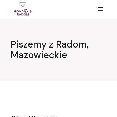
Przejdź
do
treści
Piszemy z Radom,
Mazowieckie