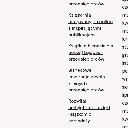
przedsiębiorców
cz
ma
Księgarnia
motywacyjna online
kw
z inspirującymi
ma
publikacjami
lu
Książki o biznesie dla
st
początkujących
gr
przedsiębiorców
li
Biznesowe
pa
inspiracje z życia
wr
znanych
si
przedsiębiorców
li
Rozwijaj
cz
umiejętności dzięki
ma
książkom o
kw
sprzedaży
ma