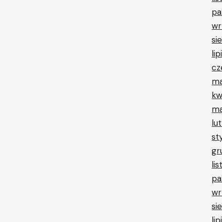
pa
wr
si
li
cz
ma
kw
ma
lu
st
gr
li
pa
wr
si
li