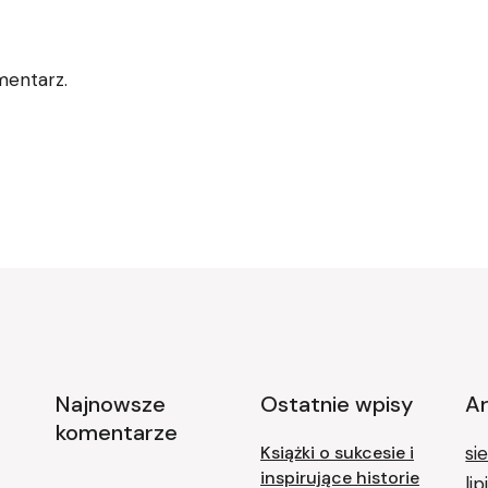
mentarz.
Najnowsze
Ostatnie wpisy
A
komentarze
Książki o sukcesie i
si
inspirujące historie
li