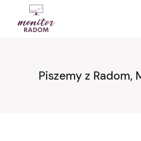
Przejdź
do
treści
Piszemy z Radom, 