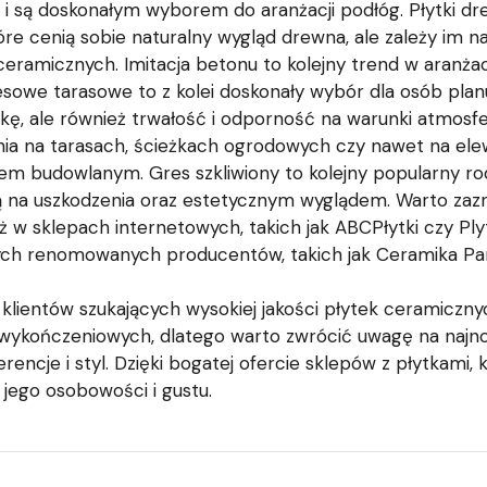
i są doskonałym wyborem do aranżacji podłóg. Płytki 
które cenią sobie naturalny wygląd drewna, ale zależy im n
 ceramicznych. Imitacja betonu to kolejny trend w aranża
esowe tarasowe to z kolei doskonały wybór dla osób plan
ykę, ale również trwałość i odporność na warunki atmosfe
ia na tarasach, ścieżkach ogrodowych czy nawet na ele
m budowlanym. Gres szkliwiony to kolejny popularny rod
ą na uszkodzenia oraz estetycznym wyglądem. Warto zazn
 w sklepach internetowych, takich jak ABCPłytki czy Plyt
ych renomowanych producentów, takich jak Ceramika Par
a klientów szukających wysokiej jakości płytek ceramicz
kończeniowych, dlatego warto zwrócić uwagę na najnow
ferencje i styl. Dzięki bogatej ofercie sklepów z płytkam
jego osobowości i gustu.