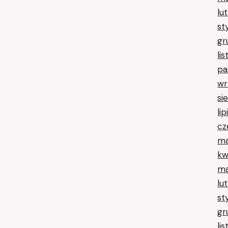
lu
st
gr
li
pa
wr
si
li
cz
ma
kw
ma
lu
st
gr
li