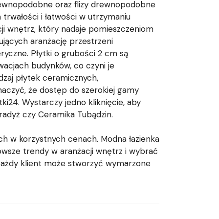
drewnopodobne oraz flizy drewnopodobne
a trwałości i łatwości w utrzymaniu
cji wnętrz, który nadaje pomieszczeniom
ujących aranżację przestrzeni
ryczne. Płytki o grubości 2 cm są
wacjach budynków, co czyni je
zaj płytek ceramicznych,
aczyć, że dostęp do szerokiej gamy
ki24. Wystarczy jedno kliknięcie, aby
adyż czy Ceramika Tubądzin.
nych w korzystnych cenach. Modna łazienka
sze trendy w aranżacji wnętrz i wybrać
i, każdy klient może stworzyć wymarzone