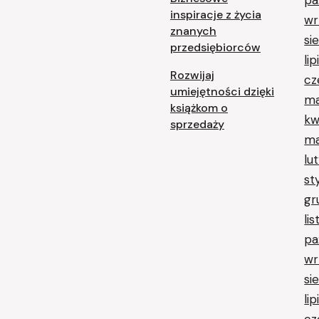
inspiracje z życia
wr
znanych
si
przedsiębiorców
li
Rozwijaj
cz
umiejętności dzięki
ma
książkom o
kw
sprzedaży
ma
lu
st
gr
li
pa
wr
si
li
cz