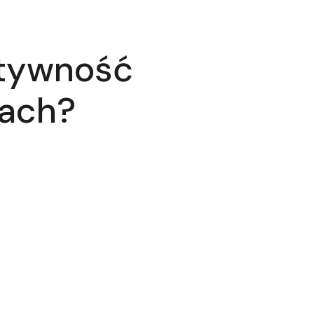
ktywność
mach?