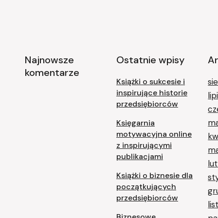
Najnowsze
Ostatnie wpisy
A
komentarze
Książki o sukcesie i
si
inspirujące historie
li
przedsiębiorców
cz
ma
Księgarnia
motywacyjna online
kw
z inspirującymi
ma
publikacjami
lu
Książki o biznesie dla
st
początkujących
gr
przedsiębiorców
li
Biznesowe
pa