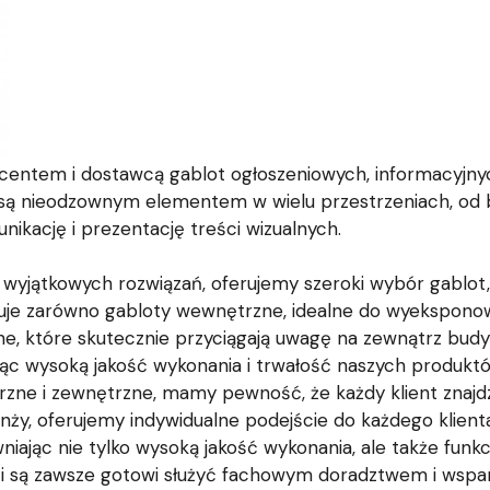
entem i dostawcą gablot ogłoszeniowych, informacyjnyc
 są nieodzownym elementem w wielu przestrzeniach, od biu
nikację i prezentację treści wizualnych.
wyjątkowych rozwiązań, oferujemy szeroki wybór gablot
uje zarówno gabloty wewnętrzne, idealne do wyekspono
ne, które skutecznie przyciągają uwagę na zewnątrz budy
jąc wysoką jakość wykonania i trwałość naszych produktó
rzne i zewnętrzne, mamy pewność, że każdy klient znajd
anży, oferujemy indywidualne podejście do każdego klien
ając nie tylko wysoką jakość wykonania, ale także funkcj
iści są zawsze gotowi służyć fachowym doradztwem i ws