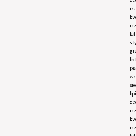
ma
kw
ma
lu
st
gr
li
pa
wr
si
li
cz
ma
kw
ma
lu