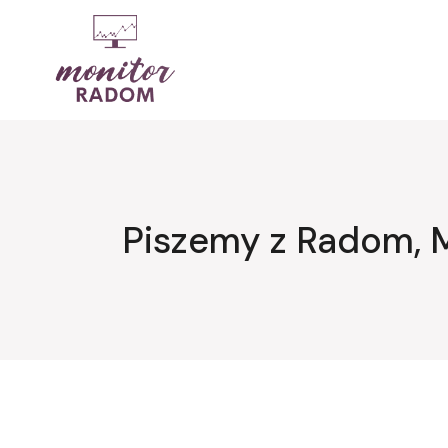
Przejdź
do
treści
Piszemy z Radom, 