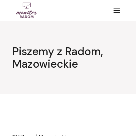
Przejdź
do
treści
Piszemy z Radom,
Mazowieckie