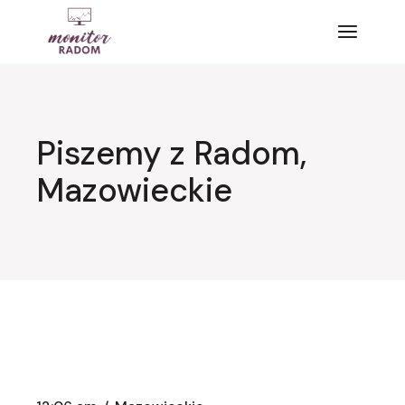
Przejdź
do
treści
Piszemy z Radom,
Mazowieckie