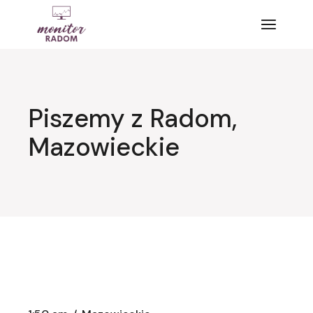
Przejdź
do
treści
Piszemy z Radom,
Mazowieckie