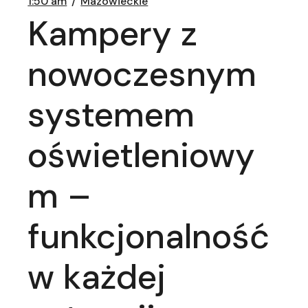
1:50 am
Mazowieckie
Kampery z
nowoczesnym
systemem
oświetleniowy
m –
funkcjonalność
w każdej