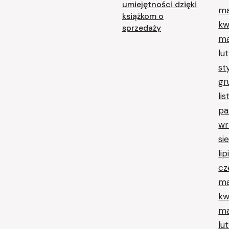
umiejętności dzięki
ma
książkom o
kw
sprzedaży
ma
lu
st
gr
li
pa
wr
si
li
cz
ma
kw
ma
lu