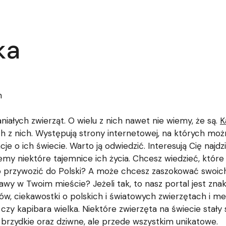
ka
h
iałych zwierząt. O wielu z nich nawet nie wiemy, że są.
K
h z nich. Występują strony internetowej, na których moż
cje o ich świecie. Warto ją odwiedzić. Interesują Cię najd
emy niektóre tajemnice ich życia. Chcesz wiedzieć, któr
 przywozić do Polski? A może chcesz zaszokować swoic
awy w Twoim mieście? Jeżeli tak, to nasz portal jest zn
ków, ciekawostki o polskich i światowych zwierzętach i m
z czy kapibara wielka. Niektóre zwierzęta na świecie stał
brzydkie oraz dziwne, ale przede wszystkim unikatowe.