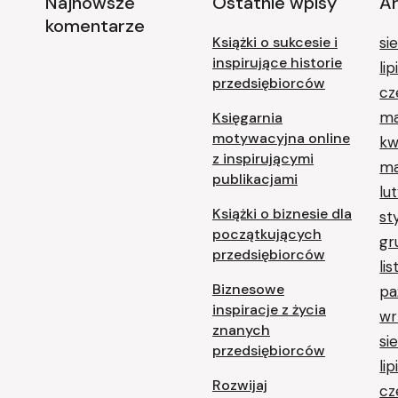
Najnowsze
Ostatnie wpisy
A
komentarze
Książki o sukcesie i
si
inspirujące historie
li
przedsiębiorców
cz
ma
Księgarnia
motywacyjna online
kw
z inspirującymi
ma
publikacjami
lu
Książki o biznesie dla
st
początkujących
gr
przedsiębiorców
li
Biznesowe
pa
inspiracje z życia
wr
znanych
si
przedsiębiorców
li
Rozwijaj
cz