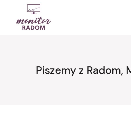
Przejdź
do
treści
Piszemy z Radom, 