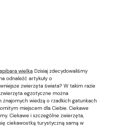
apibara wielka
Dzisiaj zdecydowaliśmy
na odnaleźć artykuły o
ziwniejsze zwierzęta świata? W takim razie
e zwierzęta egzotyczne można
h znajomych wiedzą o rzadkich gatunkach
akomitym miejscem dla Ciebie. Ciekawe
emy. Ciekawe i szczególne zwierzęta,
y się ciekawostką turystyczną samą w