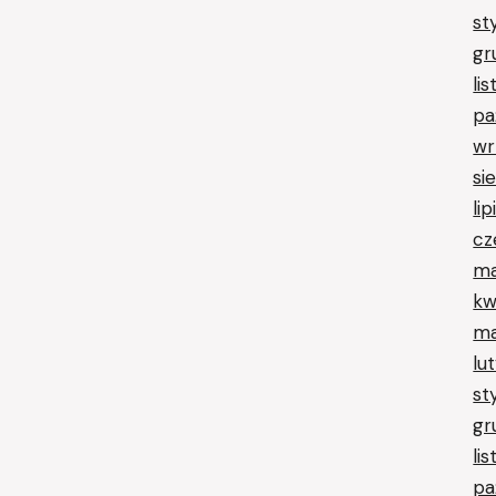
st
gr
li
pa
wr
si
li
cz
ma
kw
ma
lu
st
gr
li
pa