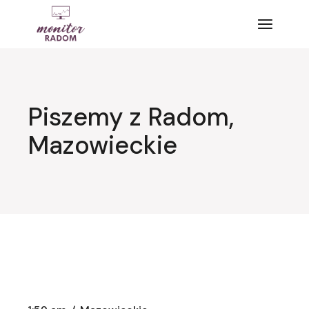
Przejdź
do
treści
Piszemy z Radom,
Mazowieckie