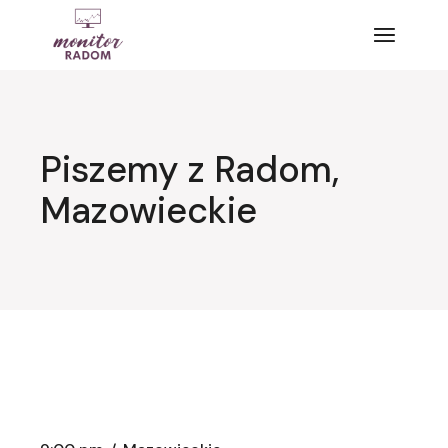
Przejdź
do
treści
Piszemy z Radom,
Mazowieckie