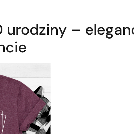
 urodziny – eleganc
ncie