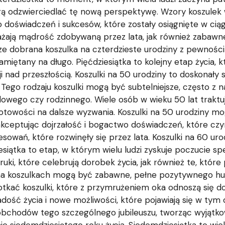
ą odzwierciedlać tę nową perspektywę. Wzory koszulek
doświadczeń i sukcesów, które zostały osiągnięte w cią
ażają mądrość zdobywaną przez lata, jak również zabawn
rze dobrana koszulka na czterdzieste urodziny z pewnością
iętany na długo. Pięćdziesiątka to kolejny etap życia, 
ksji nad przeszłością. Koszulki na 50 urodziny to doskona
ia. Tego rodzaju koszulki mogą być subtelniejsze, często z
dowego czy rodzinnego. Wiele osób w wieku 50 lat trak
gotowości na dalsze wyzwania. Koszulki na 50 urodziny m
kceptując dojrzałość i bogactwo doświadczeń, które czyni j
esowań, które rozwinęły się przez lata. Koszulki na 60 u
esiątka to etap, w którym wielu ludzi zyskuje poczucie speł
i, które celebrują dorobek życia, jak również te, które p
i na koszulkach mogą być zabawne, pełne pozytywnego hu
otkać koszulki, które z przymrużeniem oka odnoszą się d
ść życia i nowe możliwości, które pojawiają się w tym ok
obchodów tego szczególnego jubileuszu, tworząc wyjątkow
e siedemdziesiątego roku życia. Siedemdziesiątka to wie