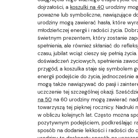
dojrzałości, a
koszulki na 40
urodziny mog
poważne lub symboliczne, nawiązujące do 
urodziny mogą zawierać hasła, które wyr
młodzieńczej energii i radości życia. Dob
świetnym prezentem, który zostanie zapam
spełnienia, ale również skłaniać do refle
czasu, jubilat wciąż cieszy się pełnią życ
doświadczeń życiowych, spełnienia zawo
przygód, a koszulka staje się symbolem 
energii podejście do życia, jednocześnie a
mogą także nawiązywać do pasji i zainter
uczczenie tej szczególnej okazji. Sześćdzi
na 50
na 60 urodziny mogą zawierać nadruk
towarzyszą tej pięknej rocznicy. Nadruk
w obliczu kolejnych lat. Często można sp
pozytywnym podejściem, podkreślając rado
sposób na dodanie lekkości i radości do 
urodziny to doskonały sposób na uczczeni