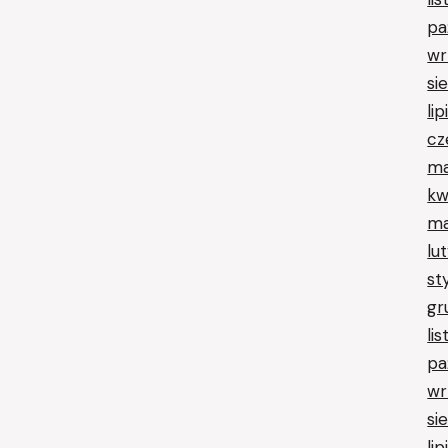
pa
wr
si
li
cz
ma
kw
ma
lu
st
gr
li
pa
wr
si
li