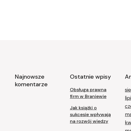
Najnowsze
Ostatnie wpisy
A
komentarze
Obsługa prawna
si
firm w Braniewie
li
cz
Jak książki o
ma
sukcesie wpływają
na rozwój wiedzy
kw
ma