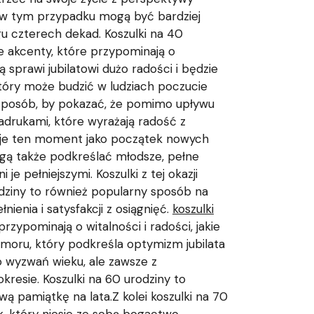
 w tym przypadku mogą być bardziej
gu czterech dekad. Koszulki na 40
e akcenty, które przypominają o
 sprawi jubilatowi dużo radości i będzie
który może budzić w ludziach poczucie
ły sposób, by pokazać, że pomimo upływu
 nadrukami, które wyrażają radość z
tuje ten moment jako początek nowych
ogą także podkreślać młodsze, pełne
e pełniejszymi. Koszulki z tej okazji
rodziny to również popularny sposób na
nienia i satysfakcji z osiągnięć.
koszulki
rzypominają o witalności i radości, jakie
moru, który podkreśla optymizm jubilata
o wyzwań wieku, ale zawsze z
resie. Koszulki na 60 urodziny to
ą pamiątkę na lata.Z kolei koszulki na 70
k, który niesie ze sobą bogactwo