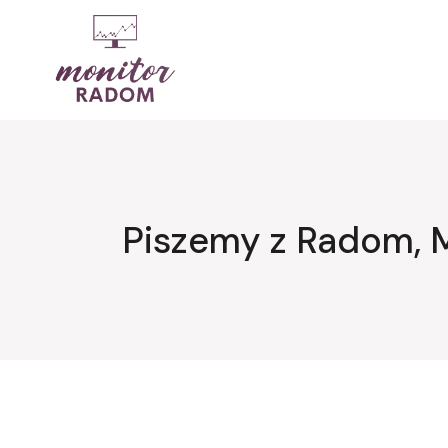
Przejdź
do
treści
Piszemy z Radom, 