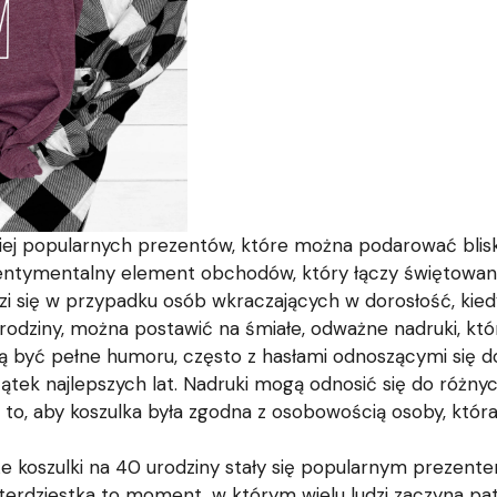
ziej popularnych prezentów, które można podarować bliski
i sentymentalny element obchodów, który łączy świętowa
zi się w przypadku osób wkraczających w dorosłość, kied
urodziny, można postawić na śmiałe, odważne nadruki, któ
gą być pełne humoru, często z hasłami odnoszącymi się do
zątek najlepszych lat. Nadruki mogą odnosić się do różny
t to, aby koszulka była zgodna z osobowością osoby, któr
kże koszulki na 40 urodziny stały się popularnym prezent
zterdziestka to moment, w którym wielu ludzi zaczyna pa