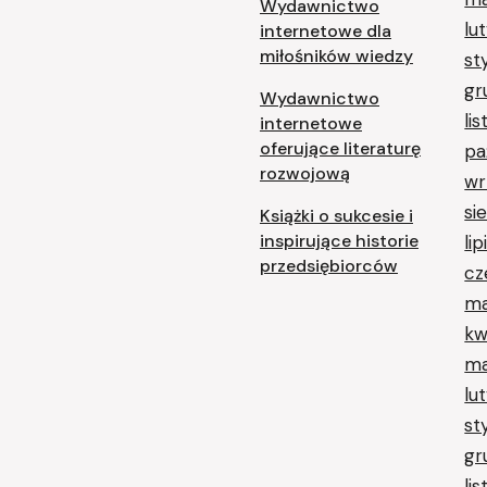
Wydawnictwo
lu
internetowe dla
miłośników wiedzy
st
gr
Wydawnictwo
li
internetowe
oferujące literaturę
pa
rozwojową
wr
si
Książki o sukcesie i
inspirujące historie
li
przedsiębiorców
cz
ma
kw
ma
lu
st
gr
li