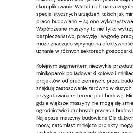
skomplikowania. Wśród nich na szczególn
specjalistycznych urządzeń, takich jak 
prace budowlane – są one wykorzystywa
Współczesne maszyny to nie tylko wytrzy
bezpieczeństwo, precyzję i wygodę pracy
może znacząco wpłynąć na efektywność dz
uznanie w różnych sektorach gospodarki, p
Kolejnym segmentem niezwykle przydatny
minikoparek po ładowarki kołowe i miniła
projektów, od prac ziemnych, przez budowę
znajdują zastosowanie zarówno w dużych p
przygotowaniem terenu pod budowę. Minik
gdzie większe maszyny nie mogą się zmieśc
ogrodnictwie i drobnych pracach budowla
Najlepsze maszyny budowlane
Dla dużych
mocy, natomiast mniejsze projekty mogą 
zakładów przemysłowych kluczowe znacze