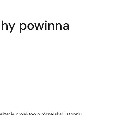
chy powinna
zację projektów o różnej skali i stopniu