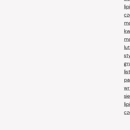
li
cz
ma
kw
ma
lu
st
gr
li
pa
wr
si
li
cz