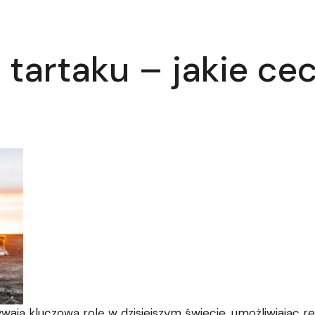
tartaku – jakie ce
ą kluczową rolę w dzisiejszym świecie, umożliwiając reali