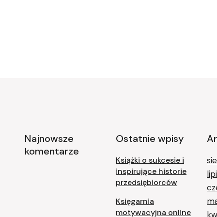
Najnowsze
Ostatnie wpisy
A
komentarze
Książki o sukcesie i
si
inspirujące historie
li
przedsiębiorców
cz
ma
Księgarnia
motywacyjna online
kw