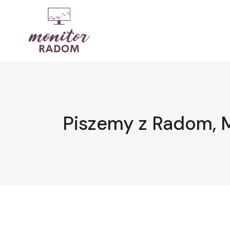
Przejdź
do
treści
Piszemy z Radom, 