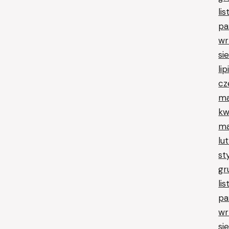
li
pa
wr
si
li
cz
ma
kw
ma
lu
st
gr
li
pa
wr
si