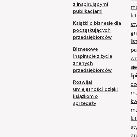
z inspirującymi
ma
publikacjami
lu
Książki o biznesie dla
st
początkujących
gr
przedsiębiorców
li
Biznesowe
pa
inspiracje z życia
wr
znanych
si
przedsiębiorców
li
Rozwijaj
cz
umiejętności dzięki
ma
książkom o
kw
sprzedaży
ma
lu
st
gr