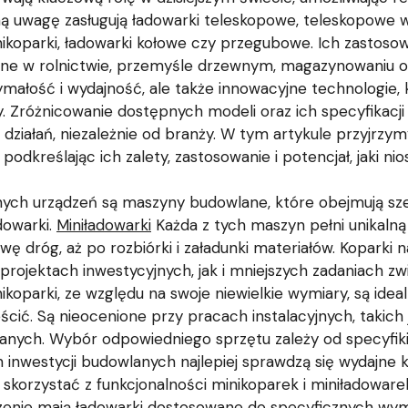
ą uwagę zasługują ładowarki teleskopowe, teleskopowe 
minikoparki, ładowarki kołowe czy przegubowe. Ich zasto
ne w rolnictwie, przemyśle drzewnym, magazynowaniu o
małość i wydajność, ale także innowacyjne technologie,
. Zróżnicowanie dostępnych modeli oraz ich specyfikacj
iałań, niezależnie od branży. W tym artykule przyjrzymy
odkreślając ich zalety, zastosowanie i potencjał, jaki ni
ch urządzeń są maszyny budowlane, które obejmują sze
dowarki.
Miniładowarki
Każda z tych maszyn pełni unikalną 
 dróg, aż po rozbiórki i załadunki materiałów. Koparki na
rojektach inwestycyjnych, jak i mniejszych zadaniach zwi
oparki, ze względu na swoje niewielkie wymiary, są idea
ić. Są nieocenione przy pracach instalacyjnych, takich ja
nych. Wybór odpowiedniego sprzętu zależy od specyfiki 
 inwestycji budowlanych najlepiej sprawdzą się wydajne k
skorzystać z funkcjonalności minikoparek i miniładoware
nie mają ładowarki dostosowane do specyficznych wyma