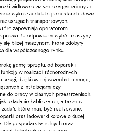
wózki widłowe oraz szeroka gama innych
sowanie wykracza daleko poza standardowe
raz usługach transportowych.
 które zapewniają operatorom
i sprawia, że odpowiedni wybór maszyny
 się bliżej maszynom, które zdobyły
osą dla współczesnego rynku.
roką gamę sprzętu, od koparek i
funkcję w realizacji różnorodnych
 usługi, dzięki swojej wszechstronności,
ązanych z instalacjami czy
lne do pracy w ciasnych przestrzeniach,
k układanie kabli czy rur, a także w
zadań, które mają być realizowane.
oparki oraz ładowarki kołowe o dużej
k. Dla gospodarstw rolnych oraz
gań, takich jak przenoszenie