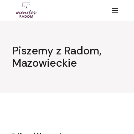
Przejdź
do
treści
Piszemy z Radom,
Mazowieckie