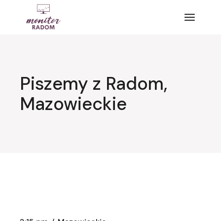
Przejdź
do
treści
Piszemy z Radom,
Mazowieckie