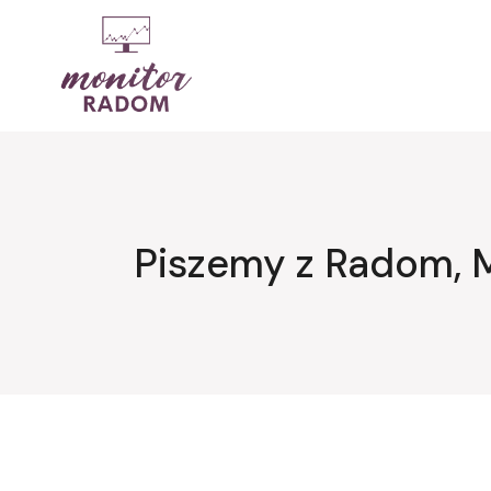
Przejdź
do
treści
Piszemy z Radom, 