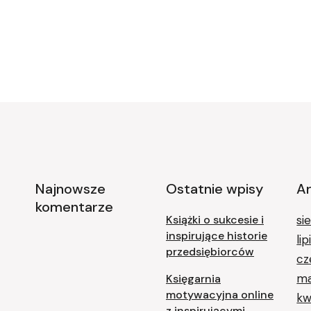
Najnowsze
Ostatnie wpisy
A
komentarze
Książki o sukcesie i
si
inspirujące historie
li
przedsiębiorców
cz
ma
Księgarnia
motywacyjna online
kw
z inspirującymi