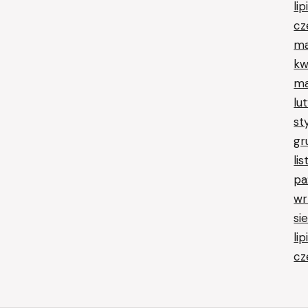
li
cz
ma
kw
ma
lu
st
gr
li
pa
wr
si
li
cz