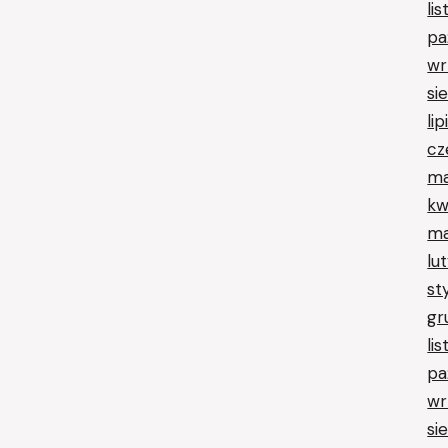
li
pa
wr
si
li
cz
ma
kw
ma
lu
st
gr
li
pa
wr
si