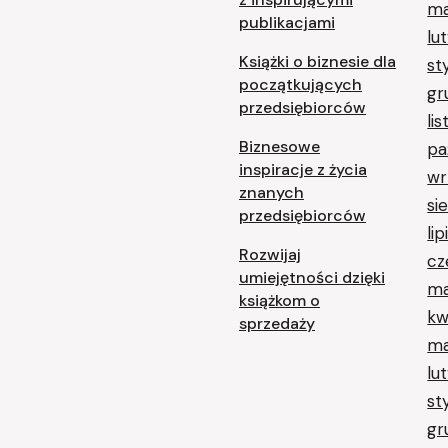
ma
publikacjami
lu
Książki o biznesie dla
st
początkujących
gr
przedsiębiorców
li
Biznesowe
pa
inspiracje z życia
wr
znanych
si
przedsiębiorców
li
Rozwijaj
cz
umiejętności dzięki
ma
książkom o
kw
sprzedaży
ma
lu
st
gr