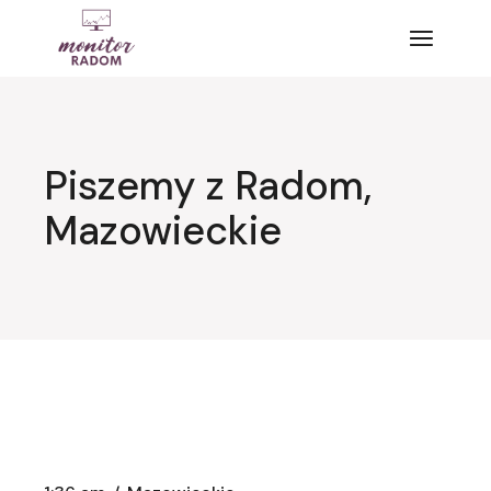
Przejdź
do
treści
Piszemy z Radom,
Mazowieckie