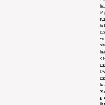
lu
st
gr
li
pa
wr
si
li
cz
ma
kw
ma
lu
st
gr
li