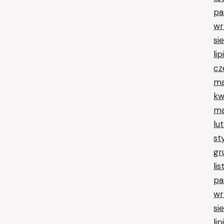
pa
wr
si
li
cz
ma
kw
ma
lu
st
gr
li
pa
wr
si
li