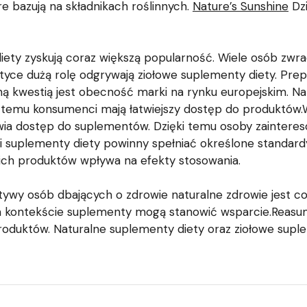
e bazują na składnikach roślinnych.
Nature’s Sunshine
Dzi
iety zyskują coraz większą popularność. Wiele osób zwra
yce dużą rolę odgrywają ziołowe suplementy diety. Prepa
żną kwestią jest obecność marki na rynku europejskim. N
i temu konsumenci mają łatwiejszy dostęp do produktów
iwia dostęp do suplementów. Dzięki temu osoby zaintereso
ci suplementy diety powinny spełniać określone standard
ich produktów wpływa na efekty stosowania.
ywy osób dbających o zdrowie naturalne zdrowie jest cora
 kontekście suplementy mogą stanowić wsparcie.Reasumu
oduktów. Naturalne suplementy diety oraz ziołowe suplem