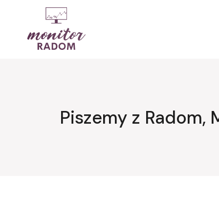
Przejdź
do
treści
Piszemy z Radom, 