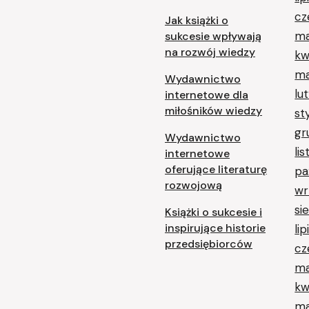
cz
Jak książki o
ma
sukcesie wpływają
na rozwój wiedzy
kw
ma
Wydawnictwo
lu
internetowe dla
miłośników wiedzy
st
gr
Wydawnictwo
li
internetowe
oferujące literaturę
pa
rozwojową
wr
si
Książki o sukcesie i
inspirujące historie
li
przedsiębiorców
cz
ma
kw
ma