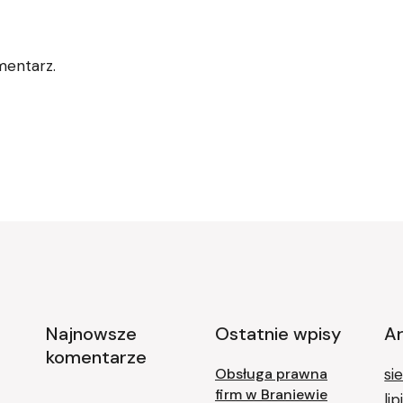
mentarz.
Najnowsze
Ostatnie wpisy
A
komentarze
Obsługa prawna
si
firm w Braniewie
li