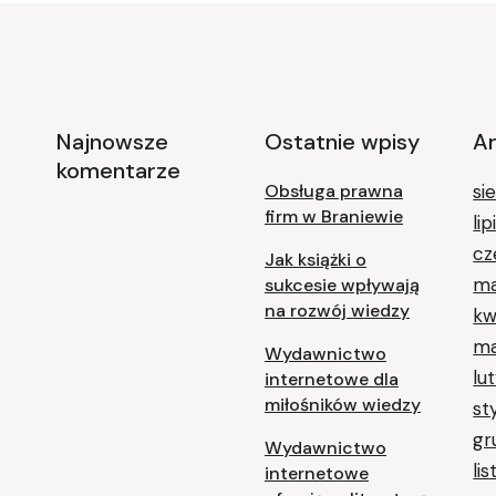
Najnowsze
Ostatnie wpisy
A
komentarze
Obsługa prawna
si
firm w Braniewie
li
cz
Jak książki o
ma
sukcesie wpływają
na rozwój wiedzy
kw
ma
Wydawnictwo
lu
internetowe dla
miłośników wiedzy
st
gr
Wydawnictwo
li
internetowe