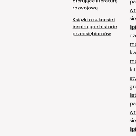
oferujące literaturę
pa
rozwojową
wr
si
Książki o sukcesie i
inspirujące historie
li
przedsiębiorców
cz
ma
kw
ma
lu
st
gr
li
pa
wr
si
li