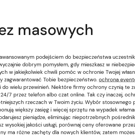
rez masowych
zaawansowanym podejściem do bezpieczeństwa uczestni
t zwyczajnie dobrym pomysłem, gdy mieszkasz w niebezpi
h w jakiejkolwiek chwili pomóc w ochronie Twojej włas
by zagwarantować Tobie bezpieczeństwo.
ochrona event
o wielu przewinień. Niektóre firmy ochrony czynią te zad
 24/7 przez telefon albo czat online. Tak czy inaczej, 
totniejszych rzeczach w Twoim życiu. Wybór stosownego
oponują większy zasięg i więcej sprzętu na wypadek włama
darujesz pieniądze, eliminując niepotrzebnych pośrednik
sz wysokiej jakości usługi, porównaj ceny oferowane prze
ony ma różne zachęty dla nowych klientów, zatem możesz