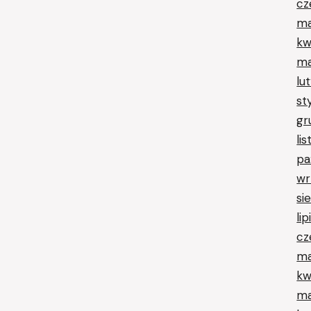
cz
ma
kw
ma
lu
st
gr
li
pa
wr
si
li
cz
ma
kw
ma