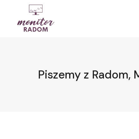
Przejdź
do
treści
Piszemy z Radom, 