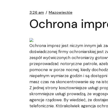
3:26 am
Mazowieckie
Ochrona imp
Ochrona imprez jest niczym innym jak 
doświadczonej firmy ochroniarskiej jes
zespół wyćwiczonych ochroniarzy gotowyc
przeprowadzać notoryczne patrole, aże
pomocne w porze nocnej, kiedy dochodzi d
niepełnym wymiarze godzin i są dostępni
masz czas na skoncentrowanie się na is
Z jednej strony kosztowniejsze usługi pr
skromniejsze usługi prowadzą, że wygospo
agencje rządowe. By wiedzieć, że dostaje
telefonicznie. Którakolwiek agencja ochr