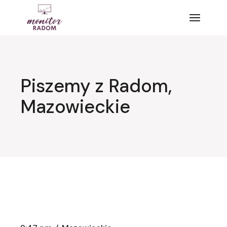
Przejdź
do
treści
Piszemy z Radom,
Mazowieckie