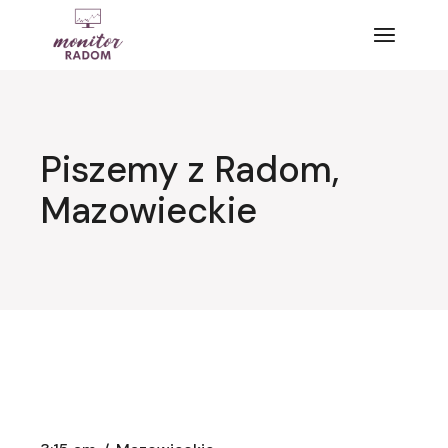
Przejdź
do
treści
Piszemy z Radom,
Mazowieckie