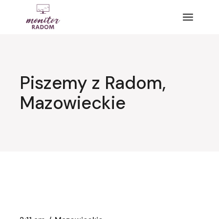
Przejdź
do
treści
Piszemy z Radom,
Mazowieckie