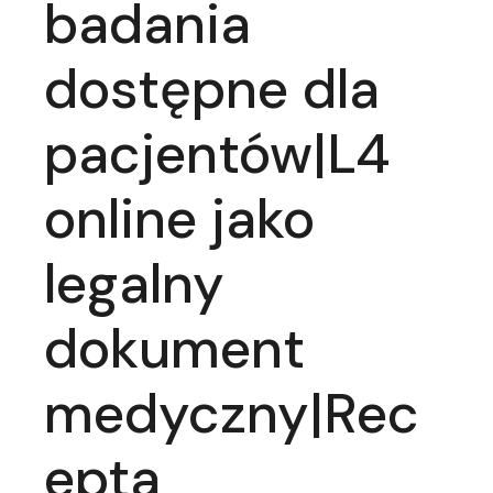
badania
dostępne dla
pacjentów|L4
online jako
legalny
dokument
medyczny|Rec
epta