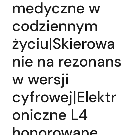
medyczne w
codziennym
życiu|Skierowa
nie na rezonans
w wersji
cyfrowej|Elektr
oniczne L4
honorowane