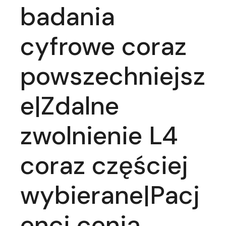
badania
cyfrowe coraz
powszechniejsz
e|Zdalne
zwolnienie L4
coraz częściej
wybierane|Pacj
enci cenią