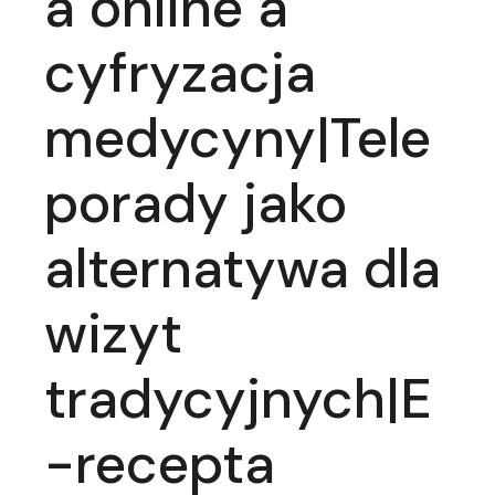
a online a
cyfryzacja
medycyny|Tele
porady jako
alternatywa dla
wizyt
tradycyjnych|E
-recepta