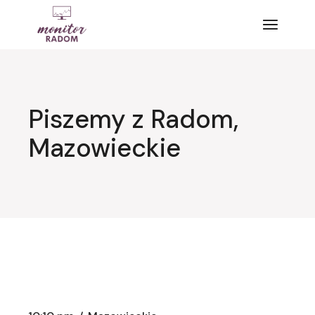
Przejdź
do
treści
Piszemy z Radom,
Mazowieckie