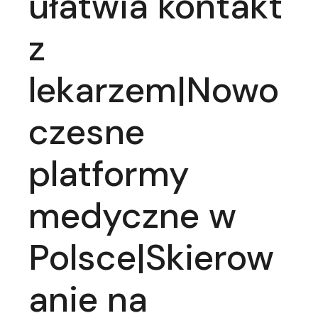
ułatwia kontakt
z
lekarzem|Nowo
czesne
platformy
medyczne w
Polsce|Skierow
anie na