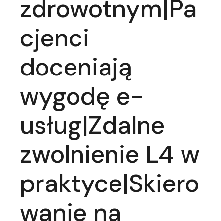
zdrowotnym|Pa
cjenci
doceniają
wygodę e-
usług|Zdalne
zwolnienie L4 w
praktyce|Skiero
wanie na