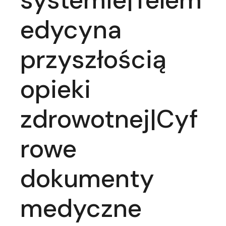
systemie|Telem
edycyna
przyszłością
opieki
zdrowotnej|Cyf
rowe
dokumenty
medyczne