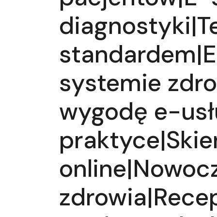
diagnostyki|T
standardem|E
systemie zdr
wygodę e-usłu
praktyce|Ski
online|Nowocz
zdrowia|Recep