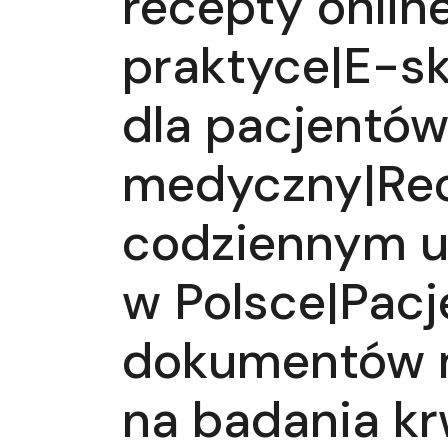
recepty onli
praktyce|E-s
dla pacjentów
medyczny|Rec
codziennym u
w Polsce|Pacj
dokumentów m
na badania kr