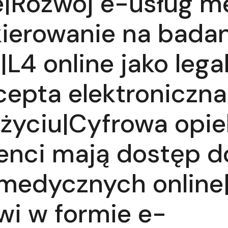
ne|Rozwój e-usług 
kierowanie na bada
|L4 online jako leg
epta elektroniczna
życiu|Cyfrowa opie
enci mają dostęp d
edycznych online|
wi w formie e-