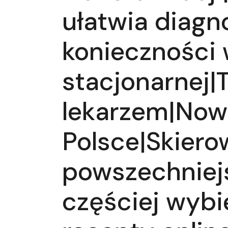
ułatwia diagn
konieczności 
stacjonarnej|
lekarzem|Now
Polsce|Skiero
powszechniejs
częściej wybi