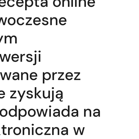
ecepta online
owoczesne
nym
wersji
owane przez
 zyskują
 odpowiada na
troniczna w