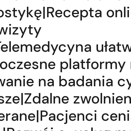
ostykę|Recepta onl
wizyty
Telemedycyna ułatw
oczesne platformy
wanie na badania c
ze|Zdalne zwolnien
erane|Pacjenci cen