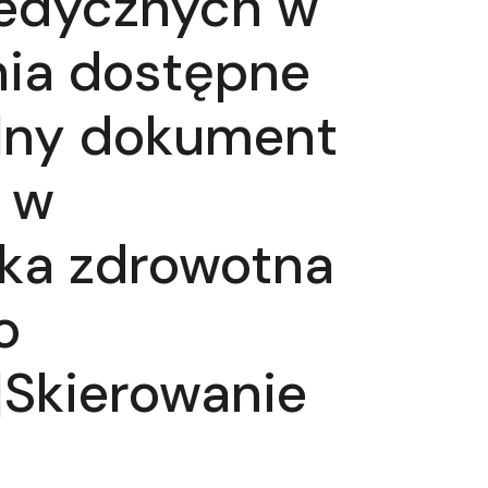
medycznych w
nia dostępne
alny dokument
 w
ka zdrowotna
o
Skierowanie