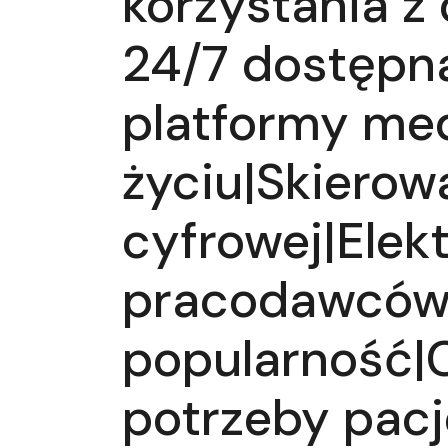
korzystania z
24/7 dostępn
platformy me
życiu|Skierow
cyfrowej|Elek
pracodawców|
popularność|
potrzeby pacj