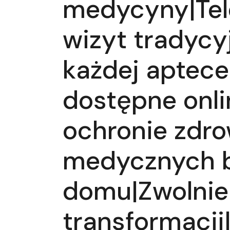
medycyny|Tele
wizyt tradyc
każdej aptece
dostępne onli
ochronie zdro
medycznych b
domu|Zwolnien
transformacji