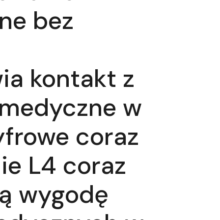
ine bez
ia kontakt z
 medyczne w
yfrowe coraz
ie L4 coraz
ią wygodę