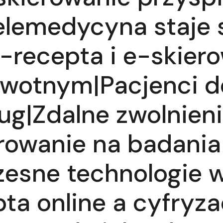
elemedycyna staje 
-recepta i e-skier
owotnym|Pacjenci d
g|Zdalne zwolnien
erowanie na badani
esne technologie w
ta online a cyfryza