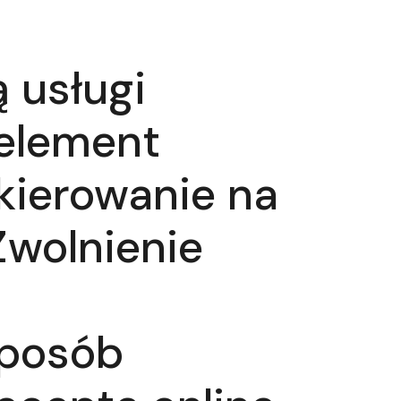
 usługi
 element
kierowanie na
Zwolnienie
sposób