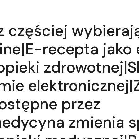
z częściej wybierają
ine|E-recepta jako
pieki zdrowotnej|S
mie elektronicznej|
dostępne przez
emedycyna zmienia 