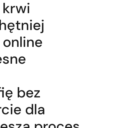
 krwi
hętniej
 online
esne
ię bez
cie dla
iesza proces