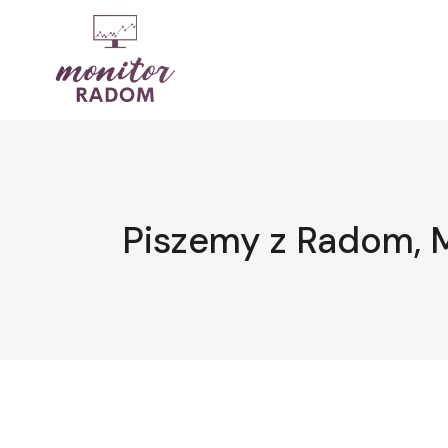
Przejdź
do
treści
Piszemy z Radom, 