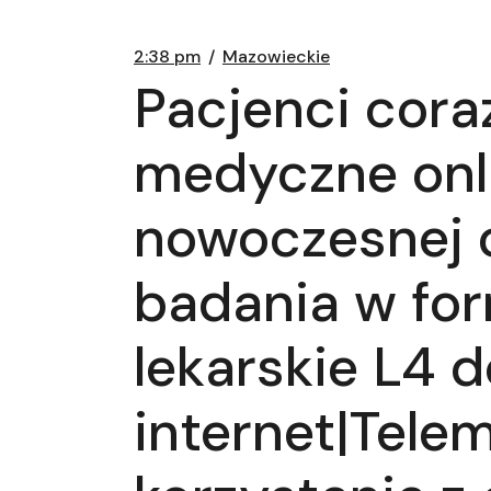
2:38 pm
Mazowieckie
Pacjenci cora
medyczne onl
nowoczesnej o
badania w for
lekarskie L4 
internet|Tel