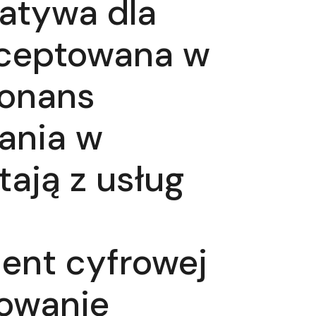
atywa dla
kceptowana w
zonans
ania w
tają z usług
ment cyfrowej
rowanie