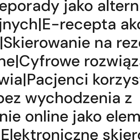
porady jako altern
yjnych|E-recepta a
|Skierowanie na re
ne|Cyfrowe rozwiąz
wia|Pacjenci korzys
ez wychodzenia z
ie online jako ele
|Elektroniczne skie