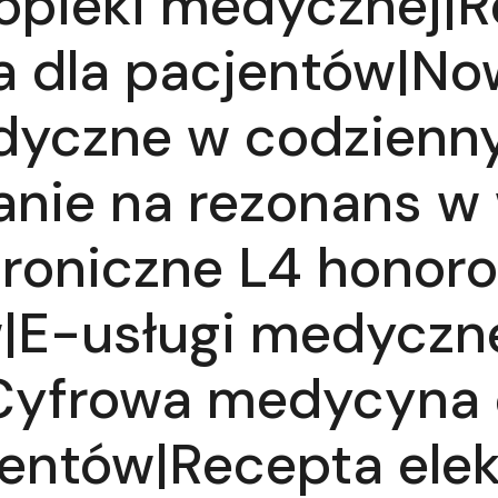
 opieki medycznej|R
a dla pacjentów|N
dyczne w codzien
anie na rezonans w 
troniczne L4 honor
E-usługi medyczne
Cyfrowa medycyna
entów|Recepta elek