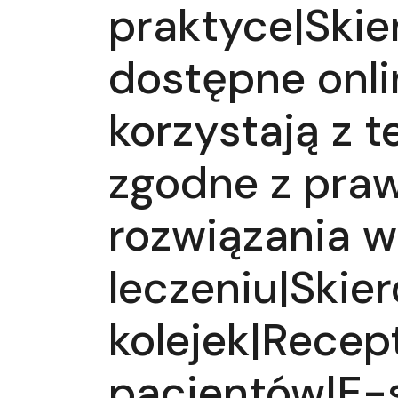
praktyce|Skie
dostępne onli
korzystają z t
zgodne z pra
rozwiązania w
leczeniu|Skie
kolejek|Recep
pacjentów|E-