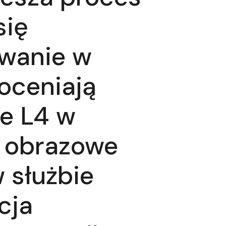
się
owanie w
oceniają
ie L4 w
a obrazowe
 służbie
cja