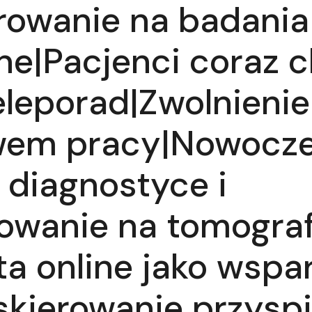
rowanie na badania
ne|Pacjenci coraz c
eleporad|Zwolnienie
wem pracy|Nowocz
 diagnostyce i
rowanie na tomograf
ta online jako wspar
skierowanie przysp