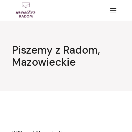
Przejdź
do
treści
Piszemy z Radom,
Mazowieckie