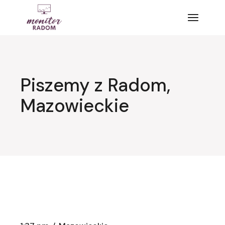
Przejdź
do
treści
Piszemy z Radom,
Mazowieckie