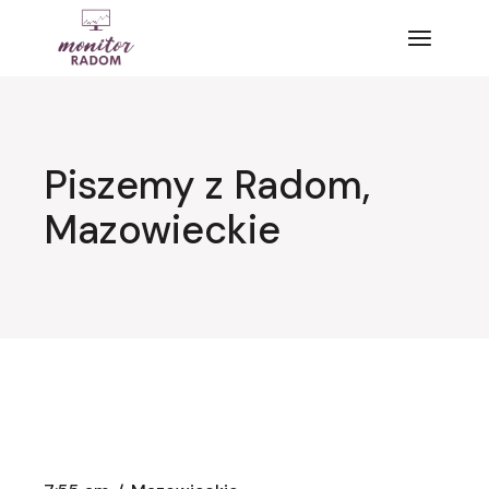
Przejdź
do
treści
Piszemy z Radom,
Mazowieckie