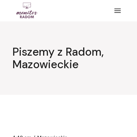
Przejdź
do
treści
Piszemy z Radom,
Mazowieckie