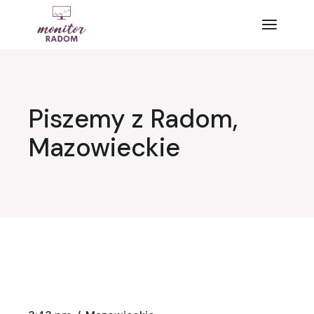
Przejdź
do
treści
Piszemy z Radom,
Mazowieckie