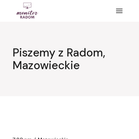
Przejdź
do
treści
Piszemy z Radom,
Mazowieckie