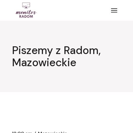
Przejdź
do
treści
Piszemy z Radom,
Mazowieckie