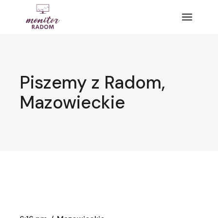
Przejdź
do
treści
Piszemy z Radom,
Mazowieckie