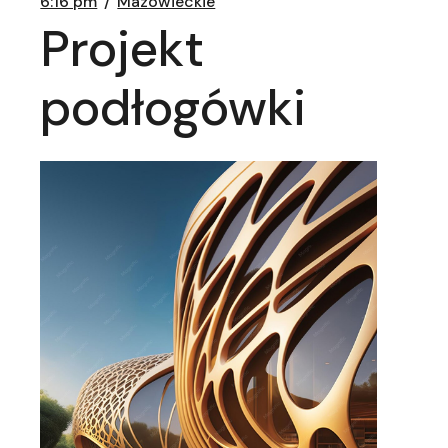
6:16 pm
Mazowieckie
Projekt
podłogówki