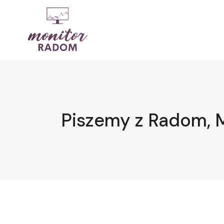
Przejdź
do
treści
Piszemy z Radom, 