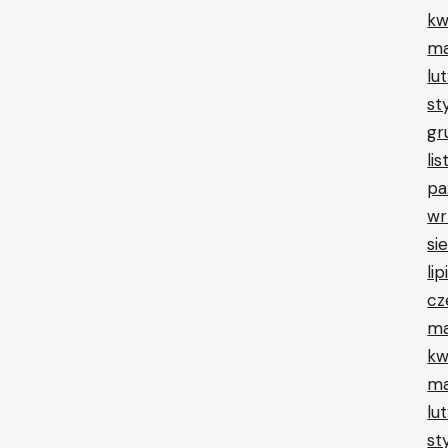
kw
ma
lu
st
gr
li
pa
wr
si
li
cz
ma
kw
ma
lu
st