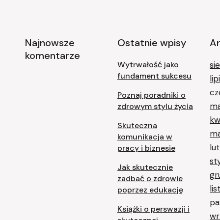
Najnowsze
Ostatnie wpisy
A
komentarze
Wytrwałość jako
si
fundament sukcesu
li
cz
Poznaj poradniki o
ma
zdrowym stylu życia
kw
Skuteczna
ma
komunikacja w
lu
pracy i biznesie
st
Jak skutecznie
gr
zadbać o zdrowie
li
poprzez edukację
pa
Książki o perswazji i
wr