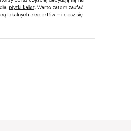
torzy coraz częściej decydują się na
dła.
płytki kalisz,
Warto zatem zaufać
cą lokalnych ekspertów – i ciesz się