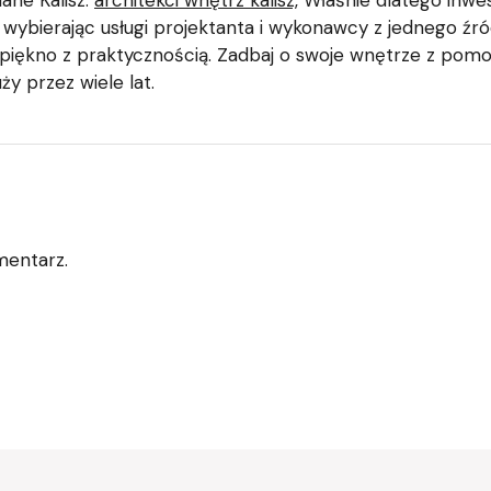
ane Kalisz.
architekci wnętrz kalisz,
Właśnie dlatego inwes
wybierając usługi projektanta i wykonawcy z jednego źró
ć piękno z praktycznością. Zadbaj o swoje wnętrze z pomo
uży przez wiele lat.
mentarz.