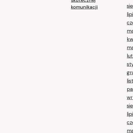
skutecznej
si
komunikacji
li
cz
ma
kw
ma
lu
st
gr
li
pa
wr
si
li
cz
ma