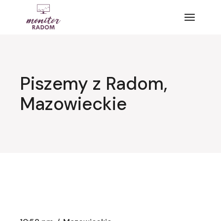
Przejdź
do
treści
Piszemy z Radom,
Mazowieckie