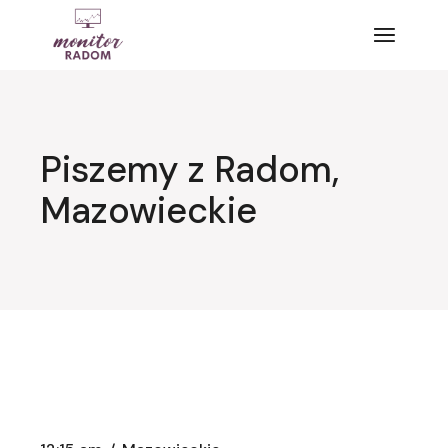
Przejdź
do
treści
Piszemy z Radom,
Mazowieckie