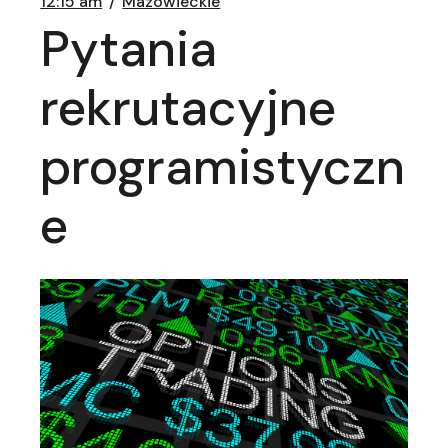
12:15 am
Mazowieckie
Pytania
rekrutacyjne
programistyczn
e