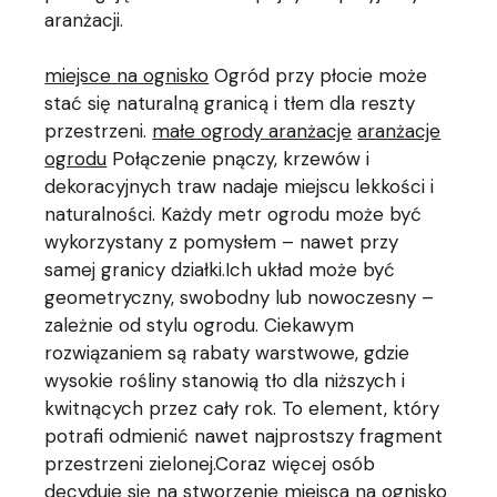
aranżacji.
miejsce na ognisko
Ogród przy płocie może
stać się naturalną granicą i tłem dla reszty
przestrzeni.
małe ogrody aranżacje
aranżacje
ogrodu
Połączenie pnączy, krzewów i
dekoracyjnych traw nadaje miejscu lekkości i
naturalności. Każdy metr ogrodu może być
wykorzystany z pomysłem – nawet przy
samej granicy działki.Ich układ może być
geometryczny, swobodny lub nowoczesny –
zależnie od stylu ogrodu. Ciekawym
rozwiązaniem są rabaty warstwowe, gdzie
wysokie rośliny stanowią tło dla niższych i
kwitnących przez cały rok. To element, który
potrafi odmienić nawet najprostszy fragment
przestrzeni zielonej.Coraz więcej osób
decyduje się na stworzenie miejsca na ognisko