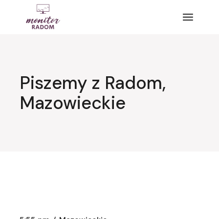
Przejdź
do
treści
Piszemy z Radom,
Mazowieckie