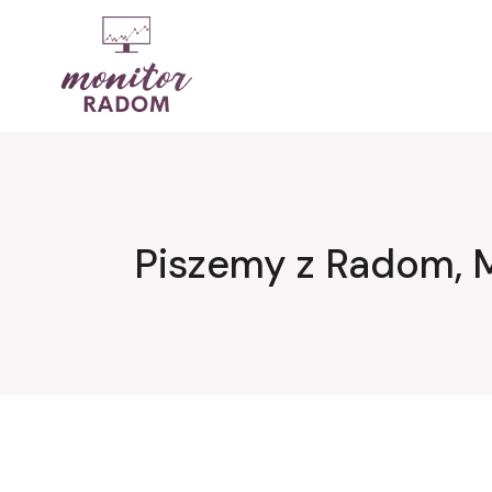
Przejdź
do
treści
Piszemy z Radom, 