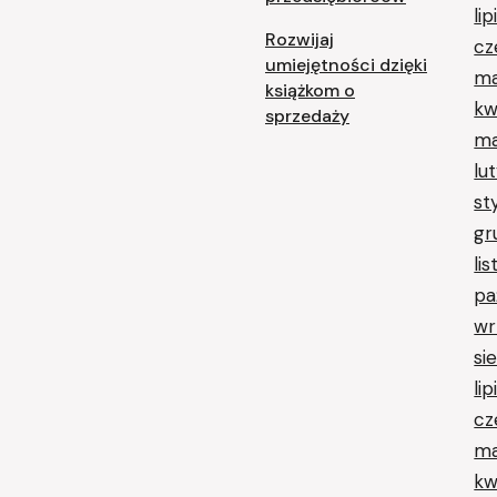
li
Rozwijaj
cz
umiejętności dzięki
ma
książkom o
kw
sprzedaży
ma
lu
st
gr
li
pa
wr
si
li
cz
ma
kw