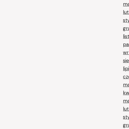
ma
lu
st
gr
li
pa
wr
si
li
cz
ma
kw
ma
lu
st
gr