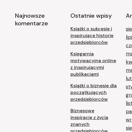
Najnowsze
Ostatnie wpisy
A
komentarze
Książki o sukcesie i
si
inspirujące historie
li
przedsiębiorców
cz
ma
Księgarnia
motywacyjna online
kw
z inspirującymi
ma
publikacjami
lu
Książki o biznesie dla
st
początkujących
gr
przedsiębiorców
li
Biznesowe
pa
inspiracje z życia
wr
znanych
si
przedsiębiorców