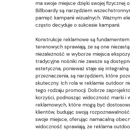
ma swoje miejsce dzięki swojej fizycznej 
Billboardy są narzędziem wszechstronny
pamięć kampanii wizualnych. Ważnym elem
często decyduje o sukcesie kampanii.
Konstrukcje reklamowe są fundamentem b
terenowych sprawiają, że są one niezast
niezależność w wyborze miejsca ekspozyc
tradycyjne nośniki nie zawsze są dostępn
estetyczna, ponieważ staje się integralną 
przeznaczenia, są narzędziem, które poz
skuteczny. Ich rola w reklamie outdoor 
tego rodzaju promocji. Dobrze zaprojekto
korzyści, podnosząc widoczność marki i w
reklamowych, które mogą być dostosowan
klientów, budując swoją rozpoznawalność 
swoje miejsce, oferując namacalną obecnoś
widoczność sprawiają, że reklama outdoo