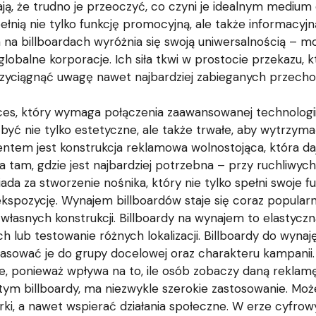
wiają, że trudno je przeoczyć, co czyni je idealnym medi
y pełnią nie tylko funkcję promocyjną, ale także informac
na billboardach wyróżnia się swoją uniwersalnością – m
lobalne korporacje. Ich siła tkwi w prostocie przekazu, 
 przyciągnąć uwagę nawet najbardziej zabieganych przech
ces, który wymaga połączenia zaawansowanej technologii
być nie tylko estetyczne, ale także trwałe, aby wytrzym
entem jest konstrukcja reklamowa wolnostojąca, która da
 tam, gdzie jest najbardziej potrzebna – przy ruchliwych 
da za stworzenie nośnika, który nie tylko spełni swoje fu
ekspozycję. Wynajem billboardów staje się coraz popular
własnych konstrukcji. Billboardy na wynajem to elastycz
lub testowanie różnych lokalizacji. Billboardy do wynaj
opasować je do grupy docelowej oraz charakteru kampani
, ponieważ wpływa na to, ile osób zobaczy daną reklamę 
tym billboardy, ma niezwykle szerokie zastosowanie. 
, a nawet wspierać działania społeczne. W erze cyfro