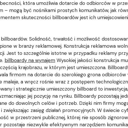
obecności, która umożliwia dotarcie do odbiorców w przest
m – mogą być nośnikami prostych komunikatów, jak równ
entem skuteczności billboardów jest ich umiejscowienie,
illboardów. Solidność, trwałość i możliwość dostosow
ąpione w branży reklamowej. Konstrukcja reklamowa wolno
ji. Jest to szczególnie istotne w przypadku reklamy prz
e.
billboardy na wynajem
Wysokiej jakości konstrukcja mus
częścią krajobrazu, w którym jest umieszczona. Billboardy,
wala firmom na dotarcie do szerokiego grona odbiorców 
nie maleje, a wręcz rośnie wraz z postępem technologicz
wany i strategicznie umieszczony billboard to inwestycja
zmacniając jej pozycję na rynku. Billboardy pozostają j
e do dowolnych celów i potrzeb. Dzięki nim firmy mogą
i zwiększając zasięg działań promocyjnych. W świecie cy
ć w przestrzeni publicznej, której nie sposób zignorować
r pozostaje niezwykle efektywnym narzędziem komunikacj