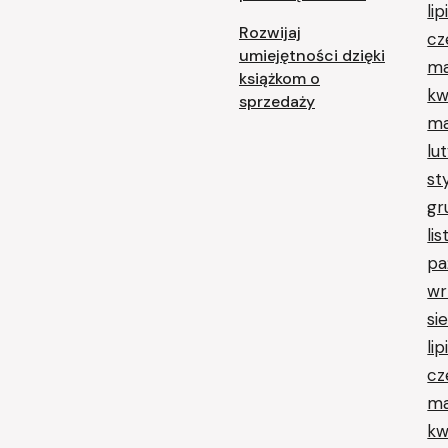
li
Rozwijaj
cz
umiejętności dzięki
ma
książkom o
kw
sprzedaży
ma
lu
st
gr
li
pa
wr
si
li
cz
ma
kw