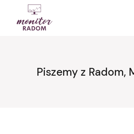
Przejdź
do
treści
Piszemy z Radom, 