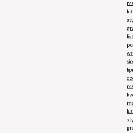
ma
lu
st
gr
li
pa
wr
si
li
cz
ma
kw
ma
lu
st
gr