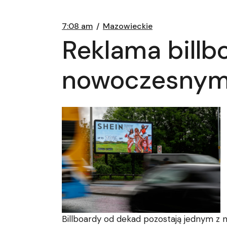
7:08 am
Mazowieckie
Reklama billb
nowoczesnym
Billboardy od dekad pozostają jednym z n