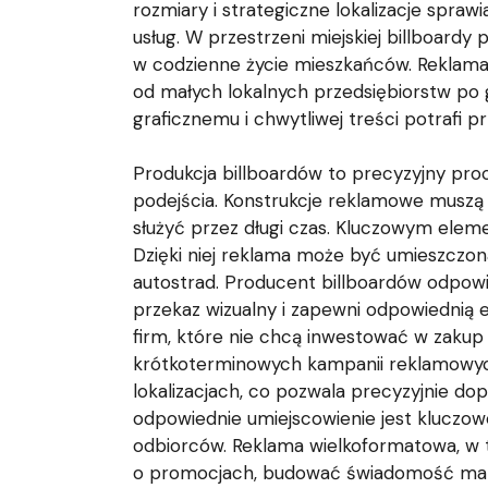
rozmiary i strategiczne lokalizacje spra
usług. W przestrzeni miejskiej billboard
w codzienne życie mieszkańców. Reklama 
od małych lokalnych przedsiębiorstw po g
graficznemu i chwytliwej treści potrafi
Produkcja billboardów to precyzyjny pro
podejścia. Konstrukcje reklamowe muszą 
służyć przez długi czas. Kluczowym elem
Dzięki niej reklama może być umieszczona
autostrad. Producent billboardów odpowia
przekaz wizualny i zapewni odpowiednią 
firm, które nie chcą inwestować w zakup 
krótkoterminowych kampanii reklamowych 
lokalizacjach, co pozwala precyzyjnie d
odpowiednie umiejscowienie jest kluczowe
odbiorców. Reklama wielkoformatowa, w 
o promocjach, budować świadomość marki