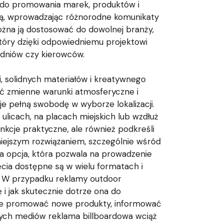
um do promowania marek, produktów i
yjną, wprowadzając różnorodne komunikaty
ożna ją dostosować do dowolnej branży,
który dzięki odpowiedniemu projektowi
odniów czy kierowców.
, solidnych materiałów i kreatywnego
ać zmienne warunki atmosferyczne i
je pełną swobodę w wyborze lokalizacji.
ulicach, na placach miejskich lub wzdłuż
nkcje praktyczne, ale również podkreśli
niejszym rozwiązaniem, szczególnie wśród
na opcja, która pozwala na prowadzenie
ęcia dostępne są w wielu formatach i
i. W przypadku reklamy outdoor
i jak skutecznie dotrze ona do
Może promować nowe produkty, informować
wych mediów reklama billboardowa wciąż