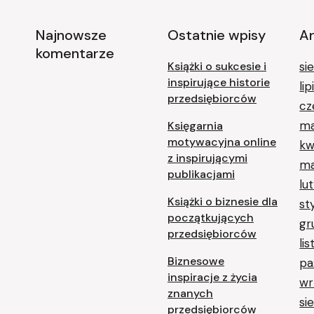
Najnowsze
Ostatnie wpisy
A
komentarze
Książki o sukcesie i
si
inspirujące historie
li
przedsiębiorców
cz
ma
Księgarnia
motywacyjna online
kw
z inspirującymi
ma
publikacjami
lu
Książki o biznesie dla
st
początkujących
gr
przedsiębiorców
li
Biznesowe
pa
inspiracje z życia
wr
znanych
si
przedsiębiorców