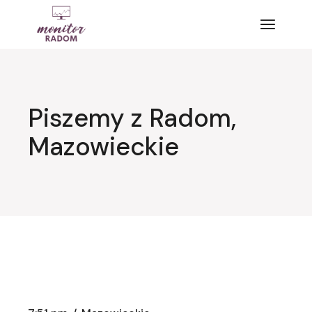
Przejdź
do
treści
Piszemy z Radom,
Mazowieckie