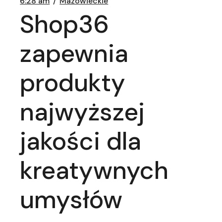
6:28 am
Mazowieckie
Shop36
zapewnia
produkty
najwyższej
jakości dla
kreatywnych
umysłów