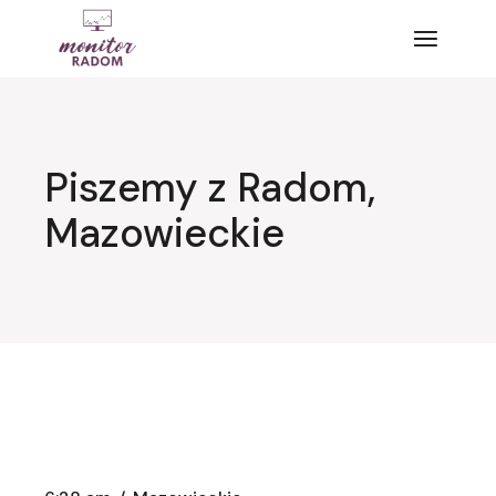
Przejdź
do
treści
Piszemy z Radom,
Mazowieckie