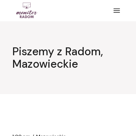
Przejdź
do
treści
Piszemy z Radom,
Mazowieckie