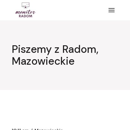
Przejdź
do
treści
Piszemy z Radom,
Mazowieckie