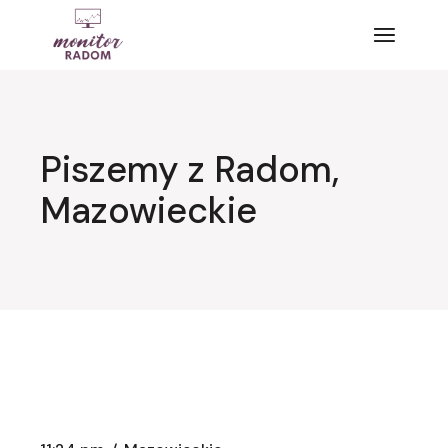
Przejdź
do
treści
Piszemy z Radom,
Mazowieckie