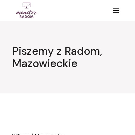
Przejdź
do
treści
Piszemy z Radom,
Mazowieckie