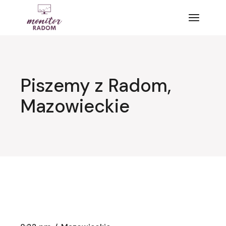
Przejdź
do
treści
Piszemy z Radom,
Mazowieckie