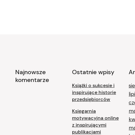
Najnowsze
Ostatnie wpisy
A
komentarze
Książki o sukcesie i
si
inspirujące historie
li
przedsiębiorców
cz
ma
Księgarnia
motywacyjna online
kw
z inspirującymi
ma
publikacjami