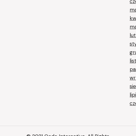
cz
ma
kw
ma
lu
st
gr
li
pa
wr
si
li
cz