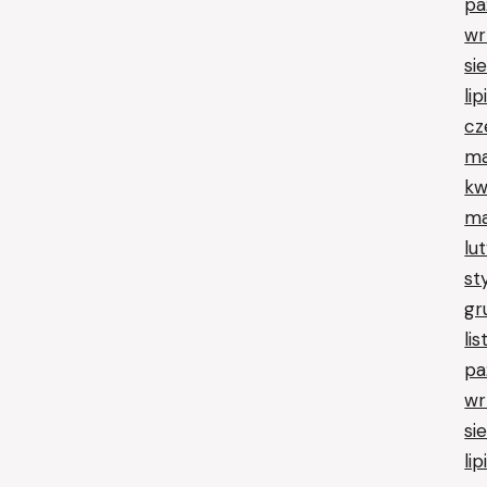
pa
wr
si
li
cz
ma
kw
ma
lu
st
gr
li
pa
wr
si
li