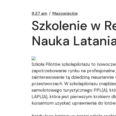
9:37 am
Mazowieckie
Szkolenie w R
Nauka Latani
Szkoła Pilotów szkolapilotazu to nowocze
zapotrzebowanie rynku na profesjonalne k
zainteresowanie tą dziedziną nieustanni
przestworzach. W szkolapilotazu znajdzi
samolotowego turystycznego PPL(A), który
LAPL(A), która jest pierwszym krokiem d
kursantom uzyskać uprawnienia do lotów