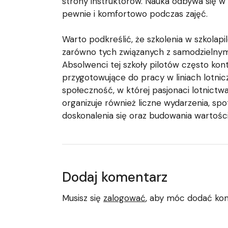
strony instruktorów. Nauka odbywa się w p
pewnie i komfortowo podczas zajęć.
Warto podkreślić, że szkolenia w szkolapi
zarówno tych związanych z samodzielnymi
Absolwenci tej szkoły pilotów często kon
przygotowujące do pracy w liniach lotnicz
społeczność, w której pasjonaci lotnictw
organizuje również liczne wydarzenia, spo
doskonalenia się oraz budowania wartości
Dodaj komentarz
Musisz się
zalogować
, aby móc dodać ko