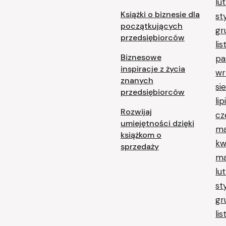
lu
Książki o biznesie dla
st
początkujących
gr
przedsiębiorców
li
Biznesowe
pa
inspiracje z życia
wr
znanych
si
przedsiębiorców
li
Rozwijaj
cz
umiejętności dzięki
ma
książkom o
kw
sprzedaży
ma
lu
st
gr
li