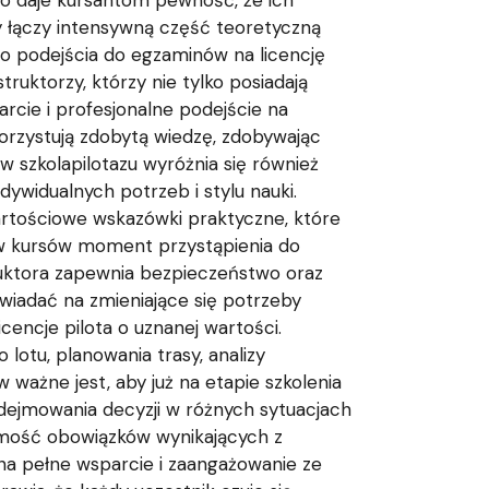
 co daje kursantom pewność, że ich
 łączy intensywną część teoretyczną
do podejścia do egzaminów na licencję
uktorzy, którzy nie tylko posiadają
rcie i profesjonalne podejście na
orzystują zdobytą wiedzę, zdobywając
w szkolapilotazu wyróżnia się również
ywidualnych potrzeb i stylu nauki.
wartościowe wskazówki praktyczne, które
ków kursów moment przystąpienia do
uktora zapewnia bezpieczeństwo oraz
wiadać na zmieniające się potrzeby
encje pilota o uznanej wartości.
lotu, planowania trasy, analizy
w ważne jest, aby już na etapie szkolenia
odejmowania decyzji w różnych sytuacjach
adomość obowiązków wynikających z
na pełne wsparcie i zaangażowanie ze