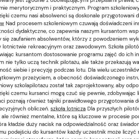
izowany jest zgodnie z obowiązującymi przepisami prawa,
mie merytorycznym i praktycznym. Program szkoleniowy
dzięki czemu nasi absolwenci są doskonale przygotowani 
ów
Nad procesem szkoleniowym czuwają doświadczeni instr
jętności dydaktyczne, co zapewnia naszym kursantom wspa
szy się zaufaniem absolwentów, którzy z powodzeniem wyk
i w lotnictwie rekreacyjnym oraz zawodowym. Szkoła pilotó
wiając kursantom dostosowanie programu zajęć do ich ind
m nie tylko uczą technik pilotażu, ale także przekazują 
ść siebie i precyzję podczas lotu. Dla wielu uczestni
jątkowym przeżyciem, a obecność doświadczonego instr
iowy szkolapilotazu został tak zaprojektowany, aby odpo
ięki czemu kursanci mogą czuć się pewnie, zdobywając lic
ci poznają również tajniki prawidłowego przygotowania do 
cyzyjnych obliczeń.
szkoła lotnicza
Dla przyszłych pilotó
e, ale również mentalne, które są kluczowe w procesie p
, która kładzie duży nacisk na odpowiedzialność oraz świ
emu podejściu do kursantów każdy uczestnik może liczyć 