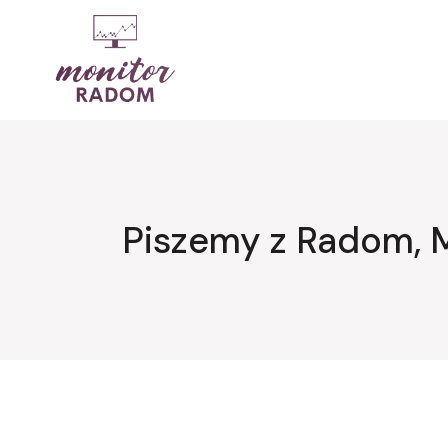
Przejdź
do
treści
Piszemy z Radom, 