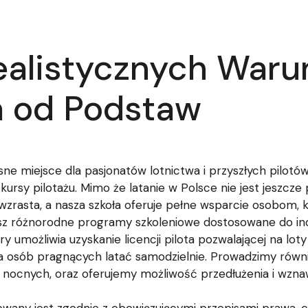
ealistycznych War
a od Podstaw
sne miejsce dla pasjonatów lotnictwa i przyszłych pilot
ursy pilotażu. Mimo że latanie w Polsce nie jest jeszcz
e wzrasta, a nasza szkoła oferuje pełne wsparcie osobom
esz różnorodne programy szkoleniowe dostosowane do ind
 umożliwia uzyskanie licencji pilota pozwalającej na loty
la osób pragnących latać samodzielnie. Prowadzimy równ
 nocnych, oraz oferujemy możliwość przedłużenia i wzna