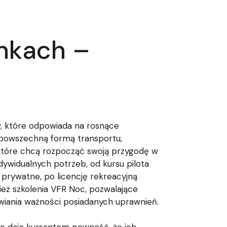
unkach –
ów, które odpowiada na rosnące
e powszechną formą transportu,
, które chcą rozpocząć swoją przygodę w
ywidualnych potrzeb, od kursu pilota
 prywatne, po licencję rekreacyjną
ież szkolenia VFR Noc, pozwalające
wiania ważności posiadanych uprawnień.