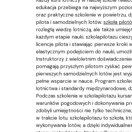
Każdy kurs lotniczy w naszej szkole real
edukacja przebiega na najwyższym pozio
oraz praktyczne szkolenie w powietrzu, 
pilota i samodzielnych lotów.
szkoła pilot
rozległą wiedzę lotniczą, ale także umie
każdym etapie nauki. szkolapilotazu cie
licencje pilota i stawiając pierwsze krok
elastycznym podejściem do nauki, umożli
Instruktorzy z wieloletnim doświadczenie
pomagają przyszłym pilotom zyskać pewno
pierwszych samodzielnych lotów jest wy
pełne wsparcie w nauce. Program szkolen
lotnictwa i standardy międzynarodowe, dz
Podczas szkolenia w szkolapilotazu kursan
warunków pogodowych i dokonywania pre
zdobyli umiejętności nie tylko techniczn
w trakcie lotu. szkolapilotazu to szkoła
wykonywania lotów, a dzięki indywidualn