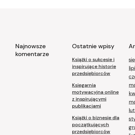
Najnowsze
Ostatnie wpisy
A
komentarze
Książki o sukcesie i
si
inspirujące historie
li
przedsiębiorców
cz
ma
Księgarnia
motywacyjna online
kw
z inspirującymi
ma
publikacjami
lu
Książki o biznesie dla
st
początkujących
gr
przedsiębiorców