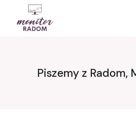
Przejdź
do
treści
Piszemy z Radom, 