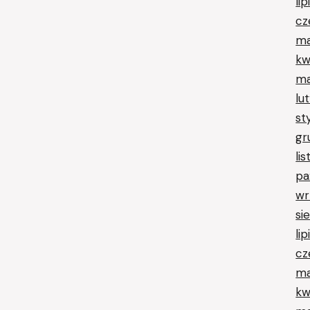
li
cz
ma
kw
ma
lu
st
gr
li
pa
wr
si
li
cz
ma
kw