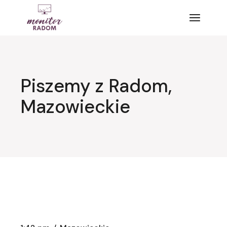
Przejdź
do
treści
Piszemy z Radom,
Mazowieckie