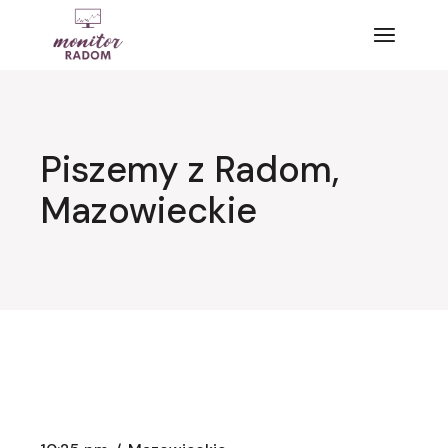
Przejdź
do
treści
Piszemy z Radom,
Mazowieckie