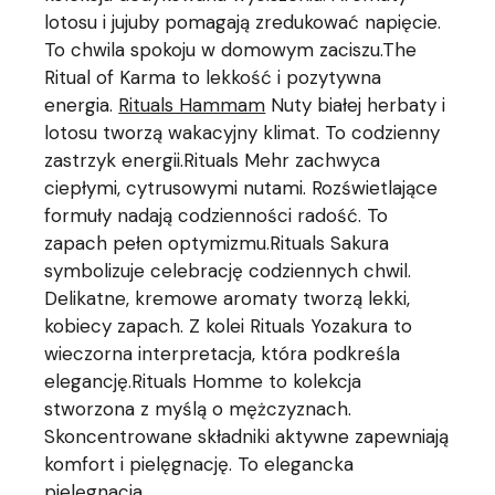
lotosu i jujuby pomagają zredukować napięcie.
To chwila spokoju w domowym zaciszu.The
Ritual of Karma to lekkość i pozytywna
energia.
Rituals Hammam
Nuty białej herbaty i
lotosu tworzą wakacyjny klimat. To codzienny
zastrzyk energii.Rituals Mehr zachwyca
ciepłymi, cytrusowymi nutami. Rozświetlające
formuły nadają codzienności radość. To
zapach pełen optymizmu.Rituals Sakura
symbolizuje celebrację codziennych chwil.
Delikatne, kremowe aromaty tworzą lekki,
kobiecy zapach. Z kolei Rituals Yozakura to
wieczorna interpretacja, która podkreśla
elegancję.Rituals Homme to kolekcja
stworzona z myślą o mężczyznach.
Skoncentrowane składniki aktywne zapewniają
komfort i pielęgnację. To elegancka
pielęgnacja.