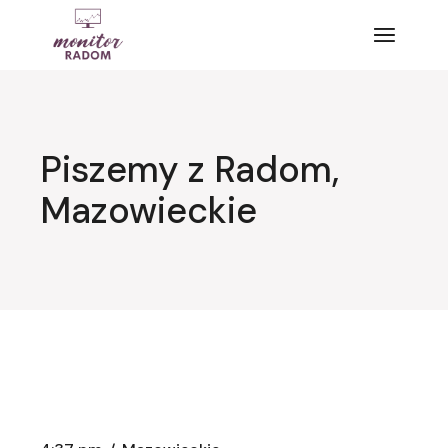
Przejdź
do
treści
Piszemy z Radom,
Mazowieckie