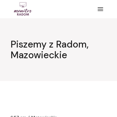
Przejdź
do
treści
Piszemy z Radom,
Mazowieckie